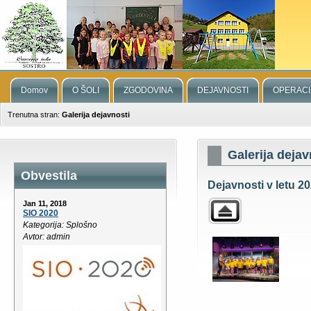
Domov
O ŠOLI
ZGODOVINA
DEJAVNOSTI
OPERACI
Trenutna stran:
Galerija dejavnosti
Galerija dejav
Obvestila
Dejavnosti v letu 20
Jan 11, 2018
SIO 2020
Kategorija: Splošno
Avtor: admin