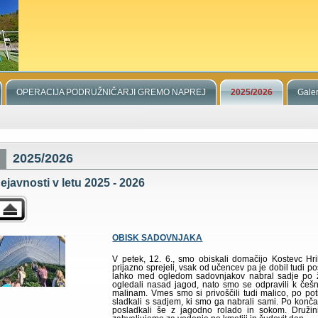
OPERACIJA PODRUŽNIČARJI GREMO NAPREJ
2025/2026
Galer
2025/2026
ejavnosti v letu 2025 - 2026
OBISK SADOVNJAKA
V petek, 12. 6., smo obiskali domačijo Kostevc Hr
prijazno sprejeli, vsak od učencev pa je dobil tudi pos
lahko med ogledom sadovnjakov nabral sadje po že
ogledali nasad jagod, nato smo se odpravili k češ
malinam. Vmes smo si privoščili tudi malico, po p
sladkali s sadjem, ki smo ga nabrali sami. Po kon
posladkali še z jagodno rolado in sokom. Družin