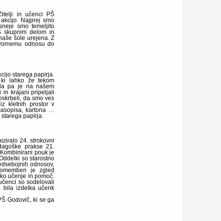
itelji in učenci PŠ
 akcijo. Najprej smo
asneje smo temeljito
 S skupnim delom in
 naše šole urejena. Z
ovornemu odnosu do
cijo starega papirja.
 ki lahko že tekom
prila pa je na našem
in krajani pripeljali
oskrbeli, da smo ves
iz kletnih prostor v
 časopisa, kartona …
 starega papirja.
iziralo 24. strokovni
dagoške prakse 21.
. Kombinirani pouk je
Oddelki so starostno
medsebojnih odnosov,
 Pomemben je zgled
iško učenje in pomoč.
učenci so sodelovali
 bila izdelka učenk
 PŠ Godovič, ki se ga