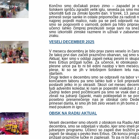
Končno smo dočakali pravo zimo – zapadel je 
šolskem igrišču zgradili velik iglu, seveda pa smo m
izkoristiti tudi za zimski športni dan. V torek, 13. janu
prinesli svoje sanke in ostale pripomočke za radosti 
najprej pojedli malico, nato pa se peš odpravili na 
smo se pogovorili o varnosti, potem pa hitro priprav
učenci lahko čimprej preizkusili svoje sani na sne
smo izkoristili zimske razmere in uživali v zabav
zraku.
VESELI DECEMBER 2025
V mesecu decembru je bilo prav zares veselo in ča
že takoj prvi dan začeli praznično obarvan, saj smo 
Aktual, kjer smo v oddaji zapeli nekaj pesmi in skupaj
Ines Erbus prižgali lučke. Za učence, ki obiskujejo
plesne urice pa to ni bil edini nastop v tem mese
plese, ki so se jih v letošnjem šolskem letu nauči
staršem.
Drugi teden v decembru smo se odpravili na tabor 
končanem taboru pa smo lahko tudi v šoli pripravil
postavili jelko in jo okrasili. Skozi cel mesec dece
tudi adventni koledar, ki nam je popestril vsakdan z
Zadnji teden pred počitnicami pa smo se vsak dan 
zbrali na jutranji čajanki, malo poklepetali in se pos
posebno presenečenje nas je obiskal celo Ded
prinesel darila, ki smo jih bili zelo veseli in jih bomo 
med poukom in igro.
OBISK NA RADIU AKTUAL
Veseli december smo otvorili z obiskom na Radiu Aktu
decembra, smo se odpeljali v studio, kjer smo imeli pr
jutranjem programu. Učenci so zapeli dve božični 
zapeli še skupaj s pevko Ines Erbus. Ob koncu progr
prižgali praznične lučke in zaplesali. To pa ni bil naš 