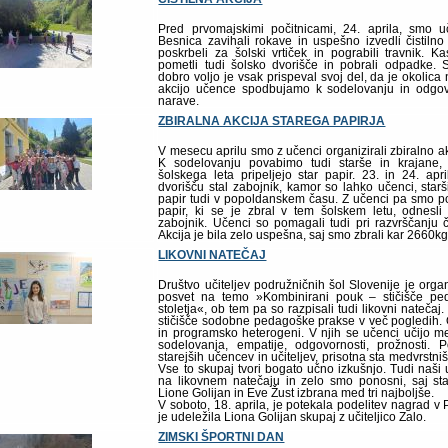
Pred prvomajskimi počitnicami, 24. aprila, smo uč
Besnica zavihali rokave in uspešno izvedli čistilno
poskrbeli za šolski vrtiček in pograbili travnik. K
pometli tudi šolsko dvorišče in pobrali odpadke.
dobro voljo je vsak prispeval svoj del, da je okolica
akcijo učence spodbujamo k sodelovanju in odg
narave.
ZBIRALNA AKCIJA STAREGA PAPIRJA
V mesecu aprilu smo z učenci organizirali zbiralno ak
K sodelovanju povabimo tudi starše in krajane,
šolskega leta pripeljejo star papir. 23. in 24. a
dvorišču stal zabojnik, kamor so lahko učenci, starši 
papir tudi v popoldanskem času. Z učenci pa smo p
papir, ki se je zbral v tem šolskem letu, odnesli 
zabojnik. Učenci so pomagali tudi pri razvrščanju
Akcija je bila zelo uspešna, saj smo zbrali kar 2660kg
LIKOVNI NATEČAJ
Društvo učiteljev podružničnih šol Slovenije je organ
posvet na temo »Kombinirani pouk – stičišče pe
stoletja«, ob tem pa so razpisali tudi likovni natečaj
stičišče sodobne pedagoške prakse v več pogledih. 
in programsko heterogeni. V njih se učenci učijo 
sodelovanja, empatije, odgovornosti, prožnosti.
starejših učencev in učiteljev, prisotna sta medvrstn
Vse to skupaj tvori bogato učno izkušnjo. Tudi naši 
na likovnem natečaju in zelo smo ponosni, saj sta
Lione Golijan in Eve Žust izbrana med tri najboljše.
V soboto, 18. aprila, je potekala podelitev nagrad v
je udeležila Liona Golijan skupaj z učiteljico Zalo.
ZIMSKI ŠPORTNI DAN