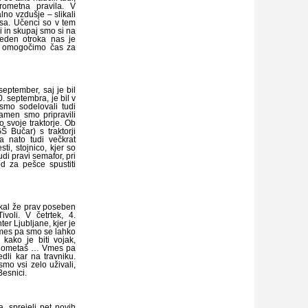
rometna pravila. V
lno vzdušje – slikali
esa. Učenci so v tem
li in skupaj smo si na
 Teden otroka nas je
m omogočimo čas za
eptember, saj je bil
. septembra, je bil v
 smo sodelovali tudi
namen smo pripravili
o svoje traktorje. Ob
 Bučar) s traktorji
ga nato tudi večkrat
ti, stojnico, kjer so
di pravi semafor, pri
od za pešce spustiti
akal že prav poseben
voli. V četrtek, 4.
er Ljubljane, kjer je
 vmes pa smo se lahko
, kako je biti vojak,
 nogometaš … Vmes pa
dli kar na travniku.
mo vsi zelo uživali,
Besnici.
, sprejeli pet novih