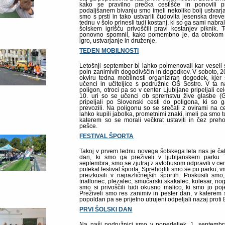
kako se pravilno prečka cestišče in ponovili p
podaljšanem bivanju smo imeli nekoliko bolj ustvarja
smo s prsti in tako ustvarili čudovita jesenska drev
tednu v šolo prinesli tudi kostanj, ki so ga sami nabra
šolskem igrišču privoščili pravi kostanjev piknik.
ponovno spomnil, kako pomembno je, da otroko
igro, ustvarjanje in druženje.
TEDEN MOBILNOSTI
Letošnji september bi lahko poimenovali kar veseli s
poln zanimivih dogodivščin in dogodkov. V soboto, 20
okviru tedna mobilnosti organiziran dogodek, kjer
učenci in učiteljice s podružnic OŠ Sostro. V ta 
poligon, otroci pa so v center Ljubljane pripeljali cel
10. uri so se učenci ob spremstvu žive glasbe (GŠ
pripeljali po Slovenski cesti do poligona, ki so 
prevozili. Na poligonu so se srečali z ovirami na ces
lahko kupili jabolka, prometnimi znaki, imeli pa smo tu
katerem so se morali večkrat ustaviti in čez preh
pešce.
FESTIVAL ŠPORTA
Takoj v prvem tednu novega šolskega leta nas je č
dan, ki smo ga preživeli v ljubljanskem parku Ti
septembra, smo se zjutraj z avtobusom odpravili v cent
potekal festival športa. Sprehodili smo se po parku,
preizkusili v najrazličnejših športih. Poskusili smo
triatlonec, plezalec, smučarski skakalec, kolesar,
smo si privoščili tudi okusno malico, ki smo jo poje
Preživeli smo res zanimiv in pester dan, v katerem s
popoldan pa se prijetno utrujeni odpeljali nazaj proti 
PRVI ŠOLSKI DAN
Na naši podružnici smo v ponedeljek, 1. septembra