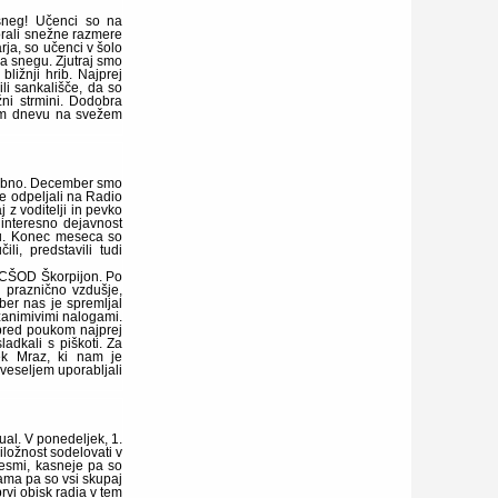
sneg! Učenci so na
orali snežne razmere
arja, so učenci v šolo
na snegu. Zjutraj smo
bližnji hrib. Najprej
ili sankališče, da so
žni strmini. Dodobra
nem dnevu na svežem
robno. December smo
se odpeljali na Radio
 z voditelji in pevko
 interesno dejavnost
cu. Konec meseca so
li, predstavili tudi
v CŠOD Škorpijon. Po
i praznično vzdušje,
mber nas je spremljal
 zanimivimi nalogami.
pred poukom najprej
ladkali s piškoti. Za
ek Mraz, ki nam je
z veseljem uporabljali
al. V ponedeljek, 1.
iložnost sodelovati v
pesmi, kasneje pa so
ama pa so vsi skupaj
prvi obisk radia v tem