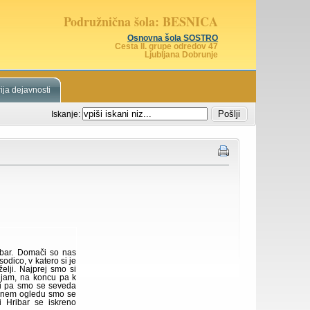
Podružnična šola: BESNICA
Osnovna šola SOSTRO
Cesta II. grupe odredov 47
Ljubljana Dobrunje
ija dejavnosti
Iskanje:
ibar. Domači so nas
odico, v katero si je
lji. Najprej smo si
njam, na koncu pa k
oti pa smo se seveda
čanem ogledu smo se
i Hribar se iskreno