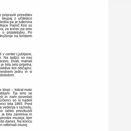
pripravili prireditev
skupaj z učiteljico
ledila pa je lutkovna
Mojce Pajnič Kirn so
ama, za konec pa smo
 o prijateljstvu. Po
o druženje na šolskem
i v center Ljubljane,
i. Na ladjici so nas
ravo, živali, mahali
e bila zelo prijetna,
pektive kot običajno.
estnem jedru in si
ladoledom.
e klopi – tokrat malo
bljani. Tja smo se
eli in nam povedali
 Učenci so si nadeli
čenci leta 1865. Pred
a vedenja v razredu,
o lahko preizkusili
 je bila zanimiva in
prostor muzeja, kjer
 do danes. Na koncu
in odkrivali muzej.