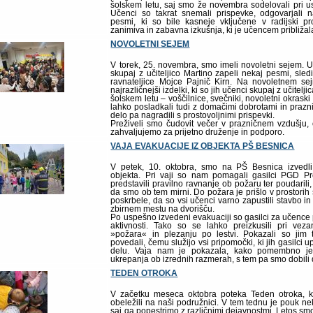
šolskem letu, saj smo že novembra sodelovali pri u
Učenci so takrat snemali prispevke, odgovarjali n
pesmi, ki so bile kasneje vključene v radijski pr
zanimiva in zabavna izkušnja, ki je učencem približal
NOVOLETNI SEJEM
V torek, 25. novembra, smo imeli novoletni sejem. 
skupaj z učiteljico Martino zapeli nekaj pesmi, sled
ravnateljice Mojce Pajnič Kirn. Na novoletnem sej
najrazličnejši izdelki, ki so jih učenci skupaj z učitelji
šolskem letu – voščilnice, svečniki, novoletni okrask
lahko posladkali tudi z domačimi dobrotami in prazni
delo pa nagradili s prostovoljnimi prispevki.
Preživeli smo čudovit večer v prazničnem vzdušju,
zahvaljujemo za prijetno druženje in podporo.
VAJA EVAKUACIJE IZ OBJEKTA PŠ BESNICA
V petek, 10. oktobra, smo na PŠ Besnica izvedli
objekta. Pri vaji so nam pomagali gasilci PGD P
predstavili pravilno ravnanje ob požaru ter poudaril
da smo ob tem mirni. Do požara je prišlo v prostorih š
poskrbele, da so vsi učenci varno zapustili stavbo i
zbirnem mestu na dvorišču.
Po uspešno izvedeni evakuaciji so gasilci za učence 
aktivnosti. Tako so se lahko preizkusili pri veza
»požara« in plezanju po lestvi. Pokazali so jim t
povedali, čemu služijo vsi pripomočki, ki jih gasilci u
delu. Vaja nam je pokazala, kako pomembno je
ukrepanja ob izrednih razmerah, s tem pa smo dobili
TEDEN OTROKA
V začetku meseca oktobra poteka Teden otroka, k
obeležili na naši podružnici. V tem tednu je pouk ne
saj ga popestrimo z različnimi dejavnostmi. Letos smo 