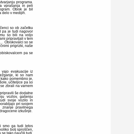
stvarjanju programa.
a vprašanja in peli
ogram. Obisk je bil
a delo v medijih.
Učenci so ob začetku
il pa je tudi nagovor
mu so bili na voljo
cami pripravljali v tem
i … Obiskovalci so se
čnimi prigrizki, naše
 obiskovalcem pa se
 vajo evakuacije iz
režganje, ki so nam
i, kako pomembno je,
ole, učiteljice pa so
n se zbrali na varnem
pripravili še dodatne
nju vozlov, gašenju
udi svoje vozilo in
porabljajo pri svojem
 znanje pravilnega
 dragocene izkušnje.
i smo ga tudi letos
koliko bolj sproščen,
se tako naučili tudi,