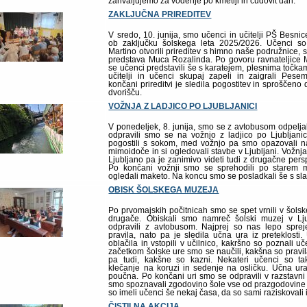
zahvaljujemo za vodenje po kmetiji in čudovit dan.
ZAKLJUČNA PRIREDITEV
V sredo, 10. junija, smo učenci in učitelji PŠ Besnice 
ob zaključku šolskega leta 2025/2026. Učenci so 
Martino otvorili prireditev s himno naše podružnice, s
predstava Muca Rozalinda. Po govoru ravnateljice 
se učenci predstavili še s karatejem, plesnima točk
učitelji in učenci skupaj zapeli in zaigrali Pesem
končani prireditvi je sledila pogostitev in sproščen
dvorišču.
VOŽNJA Z LADJICO PO LJUBLJANICI
V ponedeljek, 8. junija, smo se z avtobusom odpeljal
odpravili smo se na vožnjo z ladjico po Ljubljanic
pogostili s sokom, med vožnjo pa smo opazovali na
mimoidoče in si ogledovali stavbe v Ljubljani. Vožnja j
Ljubljano pa je zanimivo videti tudi z drugačne pers
Po končani vožnji smo se sprehodili po starem m
ogledali maketo. Na koncu smo se posladkali še s s
OBISK ŠOLSKEGA MUZEJA
Po prvomajskih počitnicah smo se spet vrnili v šolsk
drugače. Obiskali smo namreč šolski muzej v Lju
odpravili z avtobusom. Najprej so nas lepo sprej
pravila, nato pa je sledila učna ura iz preteklosti.
oblačila in vstopili v učilnico, kakršno so poznali u
začetkom šolske ure smo se naučili, kakšna so pravil
pa tudi, kakšne so kazni. Nekateri učenci so tak
klečanje na koruzi in sedenje na osličku. Učna ura
poučna. Po končani uri smo se odpravili v razstavni 
smo spoznavali zgodovino šole vse od prazgodovine
so imeli učenci še nekaj časa, da so sami raziskovali 
ČISTILNA AKCIJA