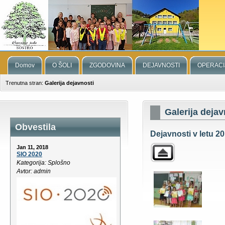
Domov
O ŠOLI
ZGODOVINA
DEJAVNOSTI
OPERACI
Trenutna stran:
Galerija dejavnosti
Galerija dejav
Obvestila
Dejavnosti v letu 20
Jan 11, 2018
SIO 2020
Kategorija: Splošno
Avtor: admin