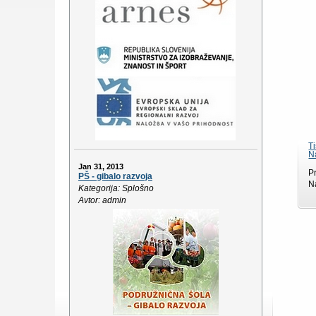
T
N
Jan 31, 2013
P
PŠ - gibalo razvoja
N
Kategorija: Splošno
Avtor: admin