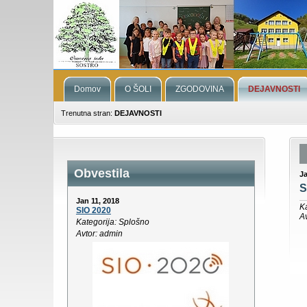
Domov
O ŠOLI
ZGODOVINA
DEJAVNOSTI
Trenutna stran:
DEJAVNOSTI
Obvestila
Ja
S
Jan 11, 2018
K
SIO 2020
A
Kategorija: Splošno
Avtor: admin